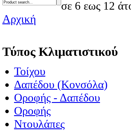
σε 6 εως 12 άτ
Αρχική
Τύπος Κλιματιστικού
Τοίχου
Δαπέδου (Κονσόλα)
Οροφής - Δαπέδου
Οροφής
Ντουλάπες