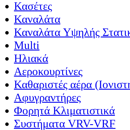
Κασέτες
Καναλάτα
Καναλάτα Υψηλής Στατι
Multi
Ηλιακά
Αεροκουρτίνες
Καθαριστές αέρα (Ιονιστ
Αφυγραντήρες
Φορητά Κλιματιστικά
Συστήματα VRV-VRF